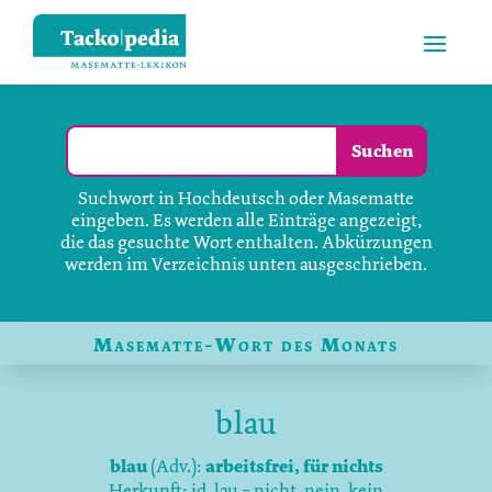
Suchwort in Hochdeutsch oder Masematte
eingeben. Es werden alle Einträge angezeigt,
die das gesuchte Wort enthalten. Abkürzungen
werden im Verzeichnis unten ausgeschrieben.
Masematte-Wort des Monats
blau
blau
(
Adv.
):
arbeitsfrei, für nichts
Herkunft: jd. lau = nicht, nein, kein